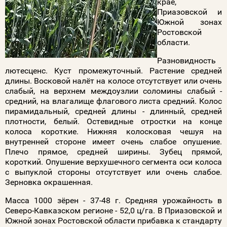
крае,
Приазовской и
Южной зонах
Ростовской
области.
Разновидность
лютесценс. Куст промежуточный. Растение средней
длины. Восковой налёт на колосе отсутствует или очень
слабый, на верхнем междоузлии соломины слабый -
средний, на влагалище флагового листа средний. Колос
пирамидальный, средней длины - длинный, средней
плотности, белый. Остевидные отростки на конце
колоса короткие. Нижняя колосковая чешуя на
внутренней стороне имеет очень слабое опушение.
Плечо прямое, средней ширины. Зубец прямой,
короткий. Опушение верхушечного сегмента оси колоса
с выпуклой стороны отсутствует или очень слабое.
Зерновка окрашенная.
Масса 1000 зёрен - 37-48 г. Средняя урожайность в
Северо-Кавказском регионе - 52,0 ц/га. В Приазовской и
Южной зонах Ростовской области прибавка к стандарту