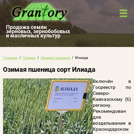
Продажа семян
зерновых, зернобобовых
и масличных культур
Главная
  /  
Семена
  /  
Озимая пшеница
  /  Илиада
Озимая пшеница сорт Илиада
Включён в
Госреестр по
Северо-
Кавказскому (6)
региону.
Рекомендован
для
возделывания в
Краснодарском